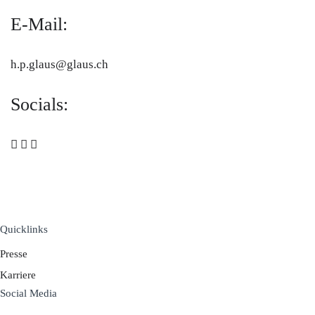
E-Mail:
h.p.glaus@glaus.ch
Socials:
MAN TRUCK & BUS SCHWEIZ AG UND TEILNEHMENDE
MAN MARKTPARTNER.
Quicklinks
Presse
Karriere
Social Media