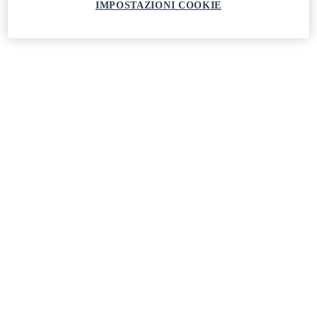
IMPOSTAZIONI COOKIE
Application ends:
1 Agosto 2027
CANDIDARSI ORA
Condividi questo post
Facebook
LinkedIn