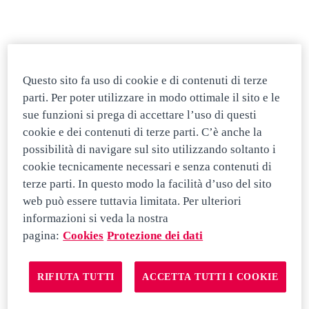
· Zuverlässigkeit und Selbständigkeit
· gute Umgangsformen (Kundenkontakt)
Questo sito fa uso di cookie e di contenuti di terze
parti. Per poter utilizzare in modo ottimale il sito e le
sue funzioni si prega di accettare l’uso di questi
Über die Ausbildung
cookie e dei contenuti di terze parti. C’è anche la
possibilità di navigare sul sito utilizzando soltanto i
cookie tecnicamente necessari e senza contenuti di
Arbeitsort: Mörschwil
terze parti. In questo modo la facilità d’uso del sito
web può essere tuttavia limitata. Per ulteriori
Dauer: 4 Jahre
informazioni si veda la nostra
Berufsschule: BZWU Uzwil, 1-1.5 Tage pro Woche
pagina:
Cookies
Protezione dei dati
RIFIUTA TUTTI
ACCETTA TUTTI I COOKIE