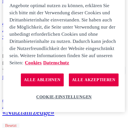
Angebote optimal nutzen zu können, erklären Sie
sich bitte mit der Verwendung dieser Cookies und
Ausbildung zum / zur Automobil-
Drittanbieterinhalte einverstanden. Sie haben auch
Fachmann/-frau EFZ Fachrichtung
die Möglichkeit, die Seite unter Verwendung nur der
«Nutzfahrzeuge»
unbedingt erforderlichen Cookies und ohne
Drittanbieterinhalte zu nutzen. Dadurch kann jedoch
die Nutzerfreundlichkeit der Website eingeschränkt
Besetzt
sein. Weitere Informationen finden Sie auf unseren
Lehrstelle
Seiten:
Cookies
Datenschutz
Lachen
Vollzeit
ALLE ABLEHNEN
ALLE AKZEPTIEREN
Ausbildung zum / zur Automobil-
COOKIE-EINSTELLUNGEN
Mechatroniker/-in EFZ Fachrichtung
«Nutzfahrzeuge»
Besetzt