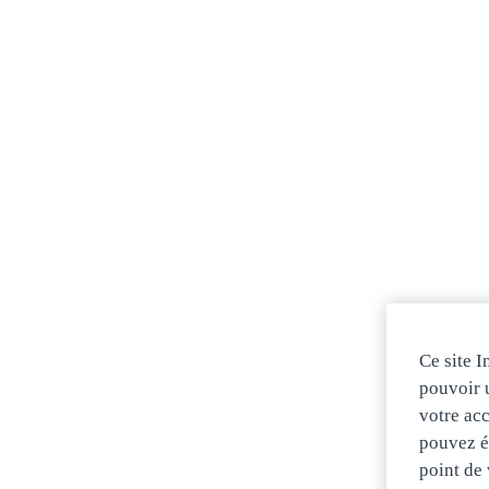
– Möglichkeit einer Festanstellung nach Lehrabschl
Haben wir dich überzeugt?
Dann bewirb dich für eine Schnupperlehre oder Lehrst
Wir freuen uns auf eine erfolgreiche, gemeinsame Zuk
Dein Glaus-Ausbildungsteam
Ce site I
pouvoir u
votre acc
pouvez ég
point de 