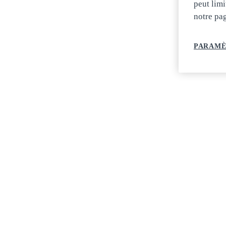
peut limi
notre pa
PARAMÈ
POSTULEZ MAINTENANT