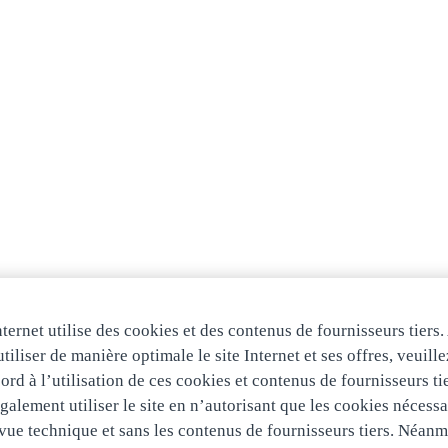
uss und Weiterbildungsmöglichkeiten
elle bei der Fritz Glaus & Co. AG
unft mit dir.
nternet utilise des cookies et des contenus de fournisseurs tiers.
tiliser de manière optimale le site Internet et ses offres, veuill
ord à l’utilisation de ces cookies et contenus de fournisseurs ti
alement utiliser le site en n’autorisant que les cookies nécessa
vue technique et sans les contenus de fournisseurs tiers. Néanm