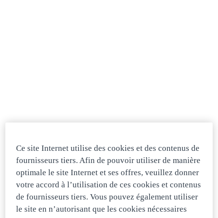
Apprenti Mécatronicien/Mécanicien
vehicules utilitaires CFC
Bussigny
Temps plein
Automobil-Mechatroniker oder
Automobil-Fachmann (m/w/d) 100%
Atelier
Rekingen
Temps plein
Ce site Internet utilise des cookies et des contenus de
fournisseurs tiers. Afin de pouvoir utiliser de manière
optimale le site Internet et ses offres, veuillez donner
Lehrstelle als Automobil-
votre accord à l’utilisation de ces cookies et contenus
Mechatroniker/in EFZ Nutzfahrzeuge
de fournisseurs tiers. Vous pouvez également utiliser
le site en n’autorisant que les cookies nécessaires