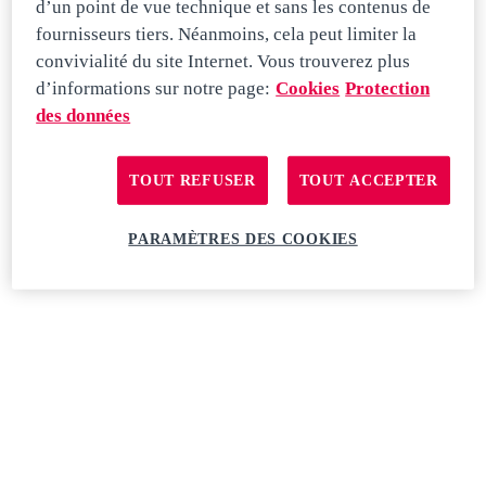
d’un point de vue technique et sans les contenus de
Automobil Fachmann / Mechatroniker /
fournisseurs tiers. Néanmoins, cela peut limiter la
Diagnostiker NFZ (a)
convivialité du site Internet. Vous trouverez plus
Atelier
d’informations sur notre page:
Cookies
Protection
des données
Temps plein
TOUT REFUSER
TOUT ACCEPTER
Automobil Fachmann / Mechatroniker /
Diagnostiker NFZ (a)
PARAMÈTRES DES COOKIES
Atelier
Pratteln
Temps plein
HR Sachbearbeiter 70-100% (m/w/d)