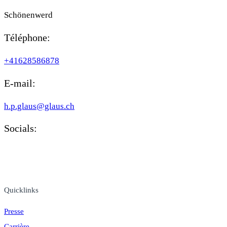
Schönenwerd
Téléphone:
+41628586878
E-mail:
h.p.glaus@glaus.ch
Socials:
MAN TRUCK & BUS SUISSE SA ET LES PARTENAIRES
COMMERCIAUX MAN PARTICIPANTS.
Quicklinks
Presse
Carrière