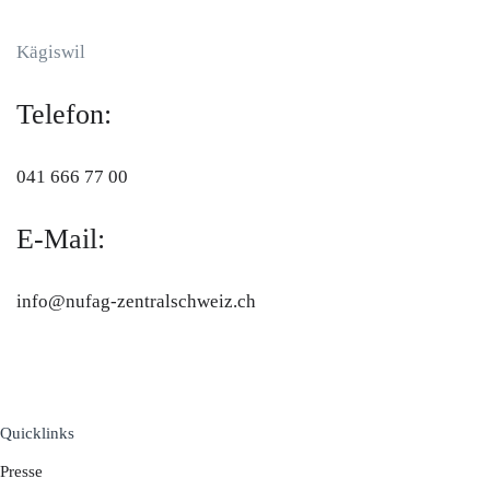
Kägiswil
Telefon:
041 666 77 00
E-Mail:
info@nufag-zentralschweiz.ch
MAN TRUCK & BUS SCHWEIZ AG UND TEILNEHMENDE
MAN MARKTPARTNER.
Quicklinks
Presse