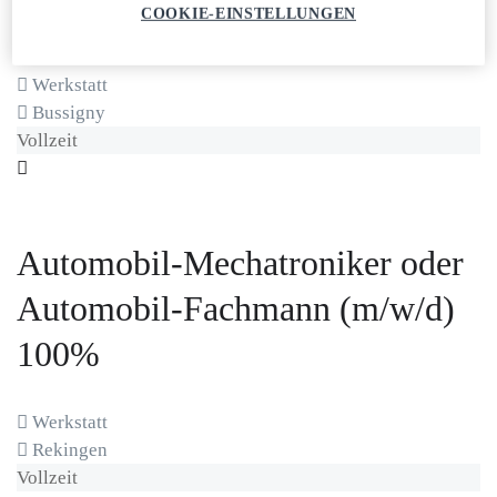
Mécanicien poids lourds (h/f/d)
COOKIE-EINSTELLUNGEN
Werkstatt
Bussigny
Vollzeit
Automobil-Mechatroniker oder
Automobil-Fachmann (m/w/d)
100%
Werkstatt
Rekingen
Vollzeit